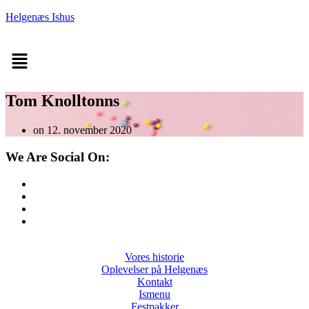
Helgenæs Ishus
Menu
Tom Knolltonns
on 12. november 2020
We Are Social On:
Vores historie
Oplevelser på Helgenæs
Kontakt
Ismenu
Festpakker