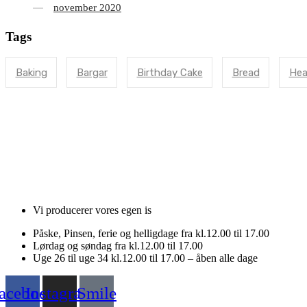
november 2020
Tags
Baking
Bargar
Birthday Cake
Bread
Hea
Vi producerer vores egen is
Påske, Pinsen, ferie og helligdage fra kl.12.00 til 17.00
Lørdag og søndag fra kl.12.00 til 17.00
Uge 26 til uge 34 kl.12.00 til 17.00 – åben alle dage
acebook
Instagram
Smile