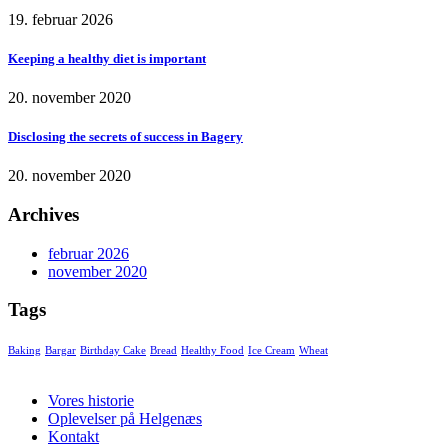
19. februar 2026
Keeping a healthy diet is important
20. november 2020
Disclosing the secrets of success in Bagery
20. november 2020
Archives
februar 2026
november 2020
Tags
Baking
Bargar
Birthday Cake
Bread
Healthy Food
Ice Cream
Wheat
Vores historie
Oplevelser på Helgenæs
Kontakt