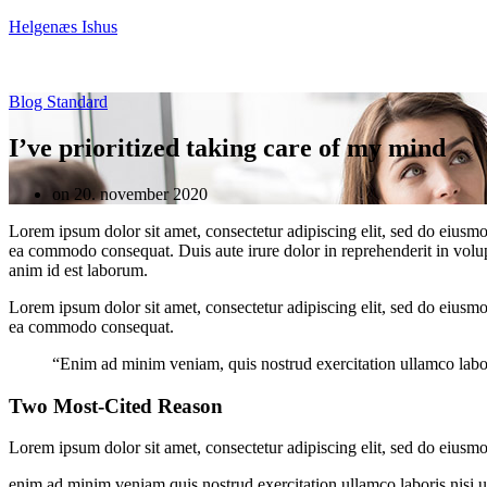
Helgenæs Ishus
Blog Standard
I’ve prioritized taking care of my mind
on 20. november 2020
Lorem ipsum dolor sit amet, consectetur adipiscing elit, sed do eiusmo
ea commodo consequat. Duis aute irure dolor in reprehenderit in volupta
anim id est laborum.
Lorem ipsum dolor sit amet, consectetur adipiscing elit, sed do eiusmo
ea commodo consequat.
“Enim ad minim veniam, quis nostrud exercitation ullamco labori
Two Most-Cited Reason
Lorem ipsum dolor sit amet, consectetur adipiscing elit, sed do eiusm
enim ad minim veniam quis nostrud exercitation ullamco laboris nisi